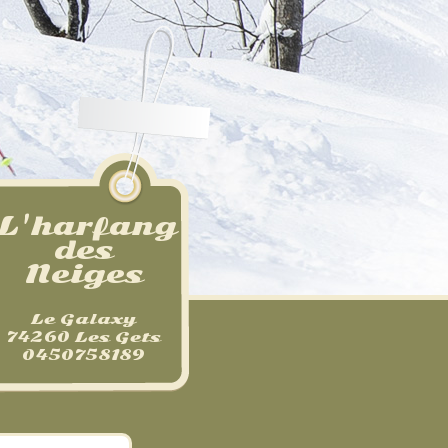
L'harfang
des
Neiges
Le Galaxy
74260 Les Gets
0450758189