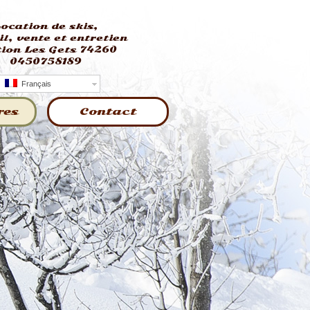
ocation de skis,
il, vente et entretien
tion Les Gets 74260
0450758189
Français
res
Contact