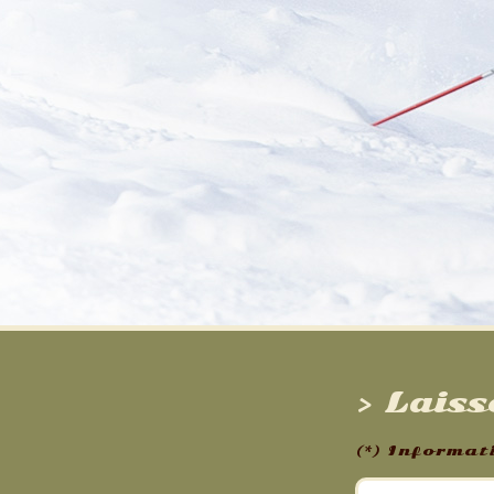
> Lais
(*) Informat