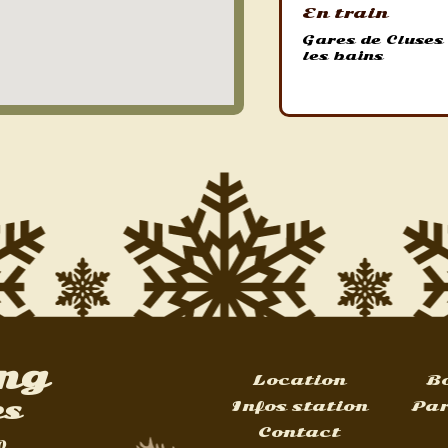
En train
Gares de Cluses
les bains
ng
Location
B
es
Infos station
Par
Contact
0