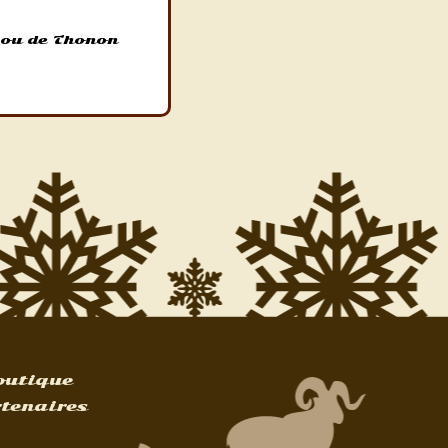
 ou de Thonon
outique
tenaires