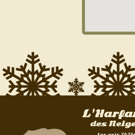
L'Harfa
des Neig
Les gets 7426