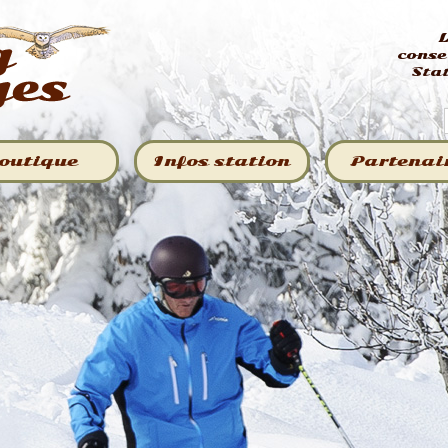
L
conse
Sta
outique
Infos station
Partenai